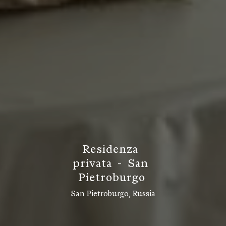
R
e
s
i
d
e
n
z
a
p
r
i
v
a
t
a
-
S
a
n
P
i
e
t
r
o
b
u
r
g
o
San Pietroburgo, Russia