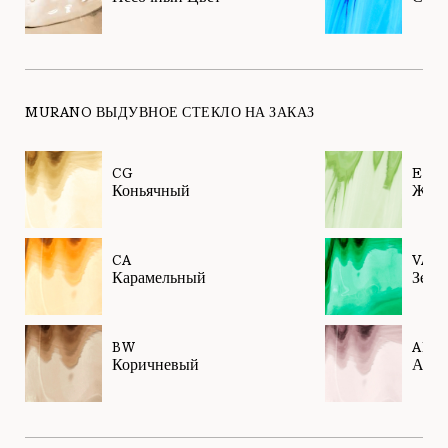
MURANO ВЫДУВНОЕ СТЕКЛО НА ЗАКАЗ
CG
EL
Коньячный
Жид
CA
VA
Карамельный
Зеле
BW
AM
Коричневый
Амет