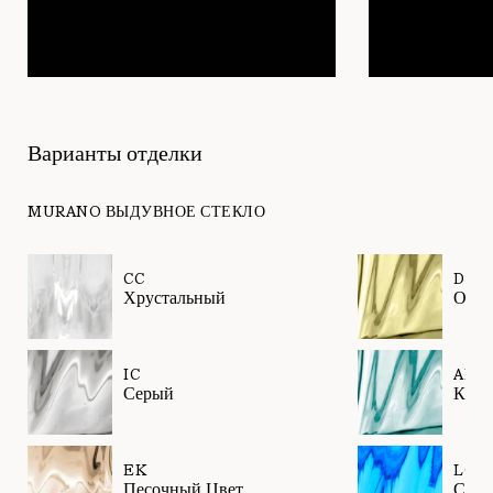
Варианты отделки
MURANO ВЫДУВНОЕ СТЕКЛО
CC
DK
Хрустальный
Олив
IC
AK
Серый
Каде
EK
LQ
Песочный Цвет
Сине