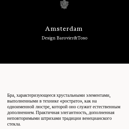
A
m
s
t
e
r
d
a
m
Design Barovier&Toso
Войти
Бра, характеризующееся хрустальными элементами,
выполненными в технике «рострато», как на
одноименной люстре, которой оно служит естественным
дополнением. Практичная элегантность, дополненная
неповторимыми штрихами традиции венецианского
стекла.