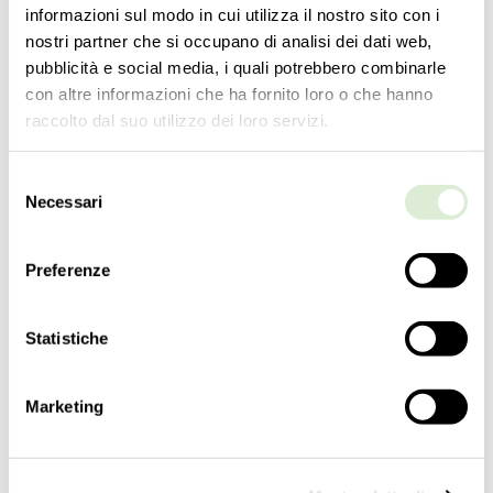
informazioni sul modo in cui utilizza il nostro sito con i
nostri partner che si occupano di analisi dei dati web,
pubblicità e social media, i quali potrebbero combinarle
con altre informazioni che ha fornito loro o che hanno
raccolto dal suo utilizzo dei loro servizi.
Selezione
Necessari
del
consenso
5562-02
Preferenze
КОЛЛЕКЦИЯКОЛЛЕКЦИЯ
Amsterdam
Statistiche
ТИПОЛОГИЯ
Настенные светильники
Marketing
РОСТ
54
cm
21
inc