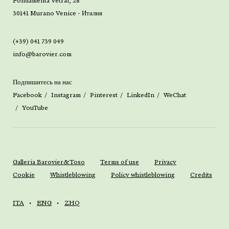
Fondamenta Vetrai, 28
30141 Murano Venice - Италия
(+39) 041 739 049
info@barovier.com
Подпишитесь на нас
Facebook
Instagram
Pinterest
LinkedIn
WeChat
YouTube
Galleria Barovier&Toso
Terms of use
Privacy
Cookie
Whistleblowing
Policy whistleblowing
Credits
ITA
ENG
ZHQ