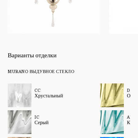
Варианты отделки
MURANO ВЫДУВНОЕ СТЕКЛО
CC
DK
Хрустальный
Олив
IC
AK
Серый
Каде