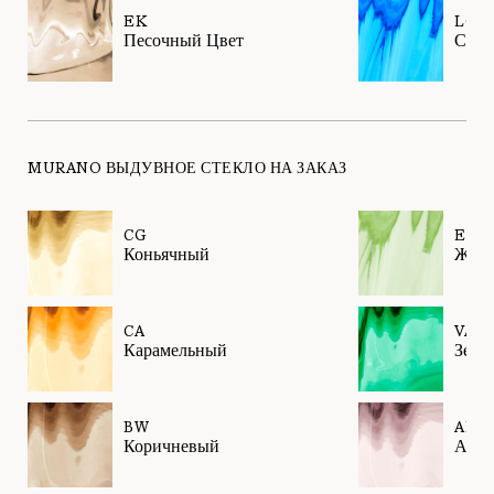
EK
LQ
Песочный Цвет
Сине
MURANO ВЫДУВНОЕ СТЕКЛО НА ЗАКАЗ
CG
EL
Коньячный
Жид
CA
VA
Карамельный
Зеле
BW
AM
Коричневый
Амет