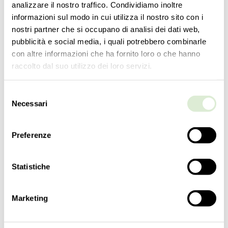
analizzare il nostro traffico. Condividiamo inoltre
informazioni sul modo in cui utilizza il nostro sito con i
nostri partner che si occupano di analisi dei dati web,
pubblicità e social media, i quali potrebbero combinarle
con altre informazioni che ha fornito loro o che hanno
raccolto dal suo utilizzo dei loro servizi.
Selezione
Necessari
del
consenso
5549-02
Preferenze
КОЛЛЕКЦИЯКОЛЛЕКЦИЯ
Nevada
Statistiche
ТИПОЛОГИЯ
Настенные светильники
Marketing
РОСТ
61
cm