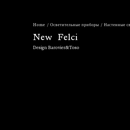
Home
Осветительные приборы
Настенные с
N
e
w
F
e
l
c
i
Design Barovier&Toso