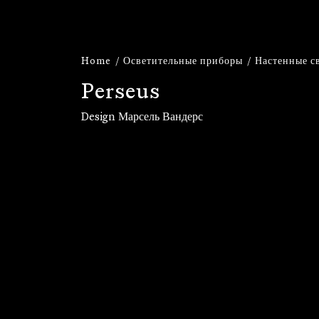
Home
Осветительные приборы
Настенные с
P
e
r
s
e
u
s
Design Марсель Вандерс