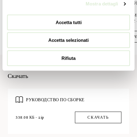
6 E12 x 60
Mostra dettagli
СКАЧАТЬ
СЕРТИФ
UL - EAC 
Accetta tutti
СКА
Accetta selezionati
Rifiuta
Скачать
РУКОВОДСТВО ПО СБОРКЕ
338.08 КБ - zip
СКАЧАТЬ