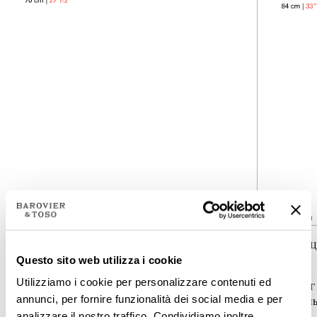
5363-00
5364-00
КОЛЛЕКЦИЯКОЛЛЕКЦИЯ
КОЛЛЕК
Excelsior
Excelsior
Questo sito web utilizza i cookie
Utilizziamo i cookie per personalizzare contenuti ed
ТИПОЛОГИЯ
ТИПОЛО
annunci, per fornire funzionalità dei social media e per
Потолочные светильники
Потолочны
analizzare il nostro traffico. Condividiamo inoltre