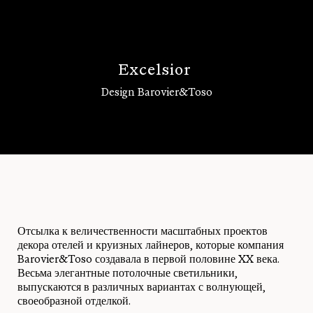
E
x
c
e
l
s
i
o
r
Design Barovier&Toso
Войти
Отсылка к величественности масштабных проектов
декора отелей и круизных лайнеров, которые компания
Barovier&Toso создавала в первой половине XX века.
Весьма элегантные потолочные светильники,
выпускаются в различных вариантах с волнующей,
своеобразной отделкой.