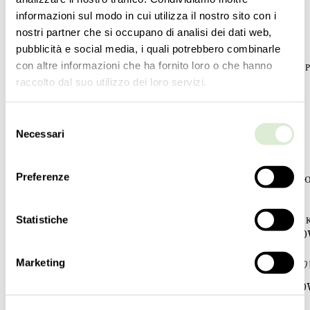
РОСТ
РОСТ
informazioni sul modo in cui utilizza il nostro sito con i
38
cm
35
cm
nostri partner che si occupano di analisi dei dati web,
15
inc
13 ½
inc
pubblicità e social media, i quali potrebbero combinarle
con altre informazioni che ha fornito loro o che hanno
ДИАМЕТР
ДИАМЕТ
70
cm
84
cm
raccolto dal suo utilizzo dei loro servizi.
27 ½
inc
33
inc
Selezione
МАССА
МАССА
Necessari
del
22
kg
28
kg
48
lbs
62
lbs
consenso
Preferenze
ПЕРЕКЛЮЧАТЕЛИ
ПЕРЕКЛ
1
1
Statistiche
ЛАМПОЧКИ
ЛАМПОЧ
6 E14 x 60W - диммируемый - в комплект не
3 E14 x 4
входит
входит
Marketing
6 E12 x 60W - dimmable - not included
3 E12 x 40
6 E14 x 6
СЕРТИФИКАТЫ
входит
UL - EAC - cULus