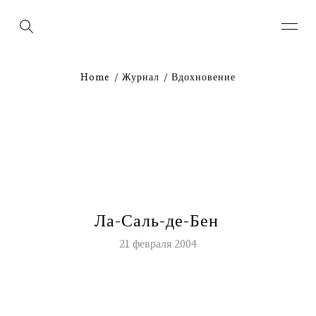
Home
Журнал
Вдохновение
Л
а
-
С
а
л
ь
-
д
е
-
Б
е
н
21 февраля 2004