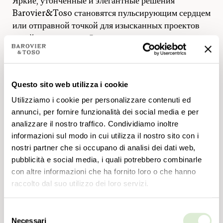
Яркие, утонченные и элегантные решения
Barovier&Toso становятся пульсирующим сердцем
или отправной точкой для изысканных проектов
дизайна интерьера. Они освещают и определяют,
создавая адаптируемые сценарии для
индивидуальной атмосферы, превращая каждую
ванную комнату не просто в место благополучия,
Questo sito web utilizza i cookie
но и в ощущение чистой и абсолютной роскоши.
Со страстью и точностью наши мастера создают
Utilizziamo i cookie per personalizzare contenuti ed
лампы, которые являются настоящими
annunci, per fornire funzionalità dei social media e per
analizzare il nostro traffico. Condividiamo inoltre
произведениями искусства венецианского
informazioni sul modo in cui utilizza il nostro sito con i
хрусталя: формы стекла вступают в диалог со
nostri partner che si occupano di analisi dei dati web,
светом, создавая отражения и узоры, которые
pubblicità e social media, i quali potrebbero combinarle
улучшают поверхности и преображают
con altre informazioni che ha fornito loro o che hanno
повседневные ритуалы.
raccolto dal suo utilizzo dei loro servizi.
Selezione
Necessari
del