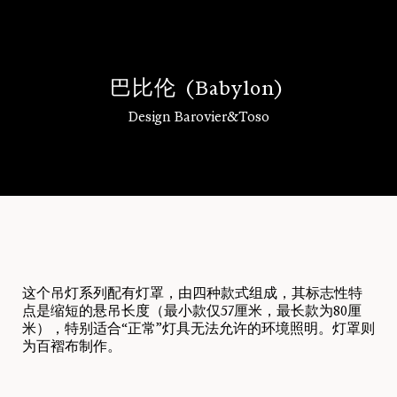
巴
比
伦
(
B
a
b
y
l
o
n
)
Design Barovier&Toso
登录
这个吊灯系列配有灯罩，由四种款式组成，其标志性特
点是缩短的悬吊长度（最小款仅57厘米，最长款为80厘
米），特别适合“正常”灯具无法允许的环境照明。灯罩则
为百褶布制作。