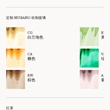
定制 MURANO 吹制玻璃
CG
EL
白兰地色
黄绿
CA
VA
糖色
绿色
BW
AM
棕色
紫水
灯罩