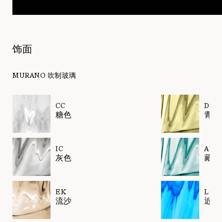
饰面
MURANO 吹制玻璃
CC
DK
糖色
青榄
IC
AK
灰色
藏青
EK
LQ
流沙
近蓝