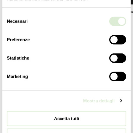
Selezione
Necessari
del
consenso
5599-08
5599-16
Preferenze
集合
集合
Babylon
Babylon
Statistiche
类型学
类型学
吊灯
吊灯
Marketing
高度
高度
57
cm
70
cm
22 ½
inc
27 ½
inc
Mostra dettagli
直径
直径
87
cm
125
cm
34 ¼
inc
49 ¼
inc
Accetta tutti
重量
重量
9
kg
14
kg