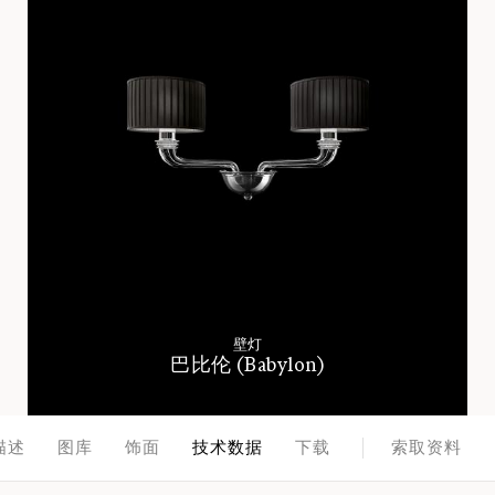
壁灯
巴比伦 (Babylon)
描述
图库
饰面
技术数据
下载
索取资料