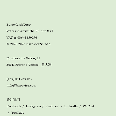
Barovier&Toso
Vetrerie Artistiche Riunite S.r.l.
VAT n. 03648350274
© 2021-2026 Barovier&Toso
Fondamenta Vetrai, 28
30141 Murano Venice - 意大利
(+39) 041 739 049
info@barovier.com
关注我们
Facebook
Instagram
Pinterest
LinkedIn
WeChat
YouTube