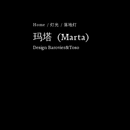
Home
灯光
落地灯
玛
塔
(
M
a
r
t
a
)
Design Barovier&Toso