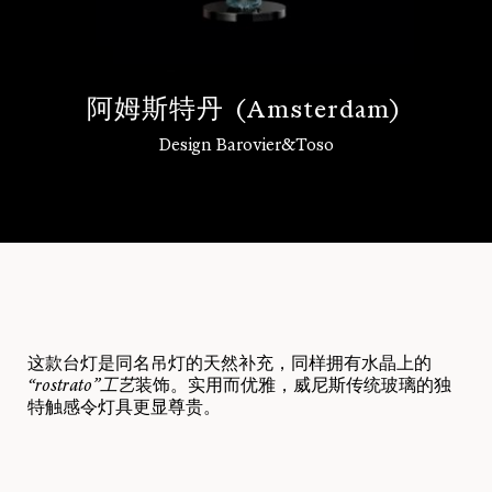
阿
姆
斯
特
丹
(
A
m
s
t
e
r
d
a
m
)
Design Barovier&Toso
登录
这款台灯是同名吊灯的天然补充，同样拥有水晶上的
“rostrato”
工艺
装饰。实用而优雅，威尼斯传统玻璃的独
特触感令灯具更显尊贵。