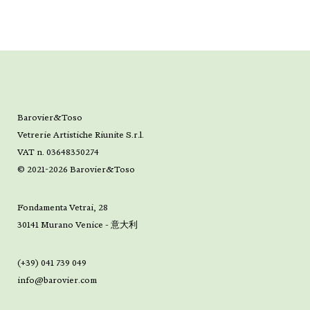
Barovier&Toso
Vetrerie Artistiche Riunite S.r.l.
VAT n. 03648350274
© 2021-2026 Barovier&Toso
Fondamenta Vetrai, 28
30141 Murano Venice - 意大利
(+39) 041 739 049
info@barovier.com