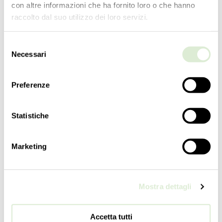
con altre informazioni che ha fornito loro o che hanno
raccolto dal suo utilizzo dei loro servizi.
Selezione
Necessari
del
consenso
Preferenze
Statistiche
5564-00
集合
Marketing
Amsterdam
类型学
台式灯
Mostra dettagli
高度
71
cm
Accetta tutti
28
inc