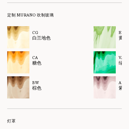
定制 MURANO 吹制玻璃
CG
EL
白兰地色
黄绿
CA
VA
糖色
绿色
BW
AM
棕色
紫水
灯罩