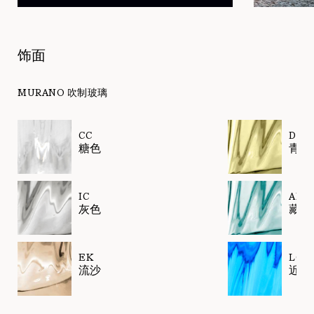
饰面
MURANO 吹制玻璃
CC
DK
糖色
青榄
IC
AK
灰色
藏青
EK
LQ
流沙
近蓝