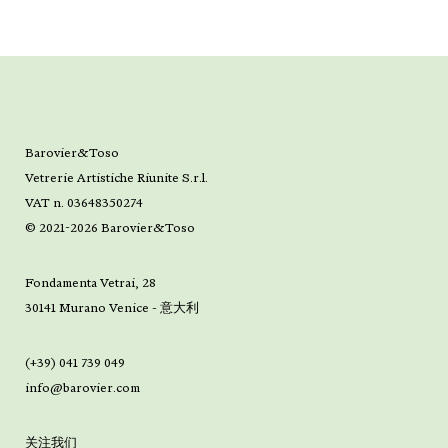
Barovier&Toso
Vetrerie Artistiche Riunite S.r.l.
VAT n. 03648350274
© 2021-2026 Barovier&Toso
Fondamenta Vetrai, 28
30141 Murano Venice - 意大利
(+39) 041 739 049
info@barovier.com
关注我们