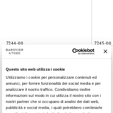
7244-00
7245-00
集合
集合
New Felci
New Felci
类型学
类型学
Questo sito web utilizza i cookie
天花板灯
天花板灯
Utilizziamo i cookie per personalizzare contenuti ed
高度
高度
annunci, per fornire funzionalità dei social media e per
57
cm
63
cm
analizzare il nostro traffico. Condividiamo inoltre
22 ½
inc
25
inc
informazioni sul modo in cui utilizza il nostro sito con i
nostri partner che si occupano di analisi dei dati web,
直径
直径
pubblicità e social media, i quali potrebbero combinarle
76
cm
100
cm