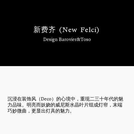
新
费
齐
(
N
e
w
F
e
l
c
i
)
Design Barovier&Toso
登录
沉浸在装饰风（Deco）的心境中，重现二三十年代的魅
力品味。明亮而妖娆的威尼斯水晶叶片组成灯帘，末端
巧妙微曲，更显出灯具的魅力。