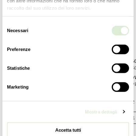
con altre informazioni che ha fornito loro o che hanno
30
inc
39 ¼
inc
raccolto dal suo utilizzo dei loro servizi.
重量
重量
46
kg
72
kg
Selezione
101
lbs
158
lbs
Necessari
del
开关
开关
consenso
1
1
Preferenze
电灯泡
电灯泡
8 E14 x 60W - 可调光 - 不包含
12 E14 x
8 E12 x 60W - dimmable - not included
12 E12 x 6
Statistiche
1 E14 x 40W - 可调光 - 不包含
1 E14 x 
1 E12 x 40W - dimmable - not included
1 E12 x 40
Marketing
认证
认证
CCC - EAC - cULus
UL - CCC
Mostra dettagli
下载
下载
Accetta tutti