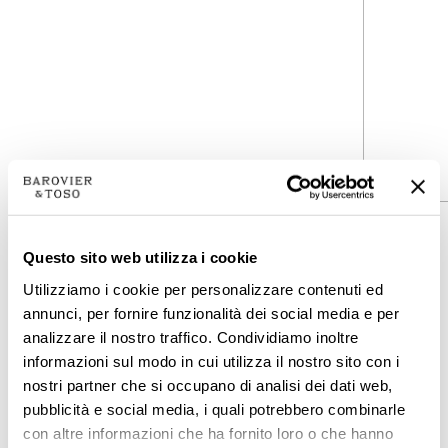
7501-00
7502-00
集合
集合
Palmette
Palmette
Questo sito web utilizza i cookie
Utilizziamo i cookie per personalizzare contenuti ed
类型学
类型学
天花板灯
天花板灯
annunci, per fornire funzionalità dei social media e per
analizzare il nostro traffico. Condividiamo inoltre
高度
高度
informazioni sul modo in cui utilizza il nostro sito con i
18
cm
64
cm
nostri partner che si occupano di analisi dei dati web,
7
inc
25 ¼
inc
pubblicità e social media, i quali potrebbero combinarle
直径
直径
con altre informazioni che ha fornito loro o che hanno