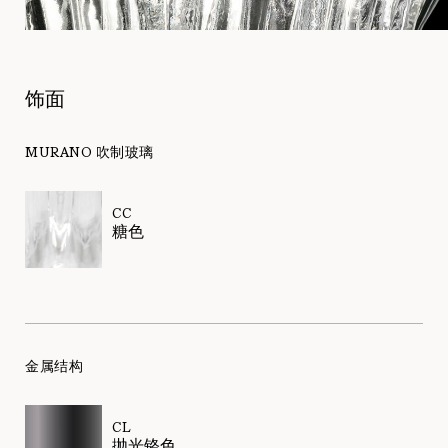
饰面
MURANO 吹制玻璃
CC
糖色
金属结构
CL
抛光铬色