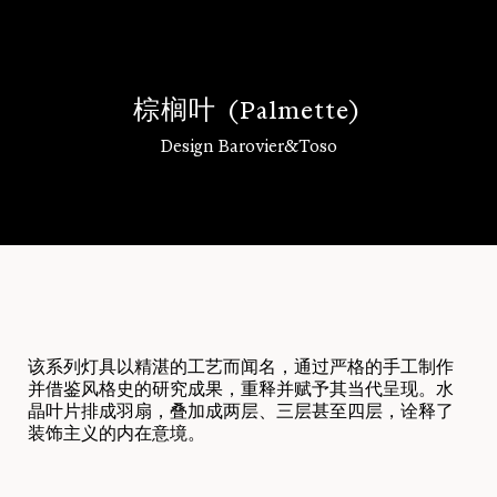
棕
榈
叶
(
P
a
l
m
e
t
t
e
)
Design Barovier&Toso
登录
该系列灯具以精湛的工艺而闻名，通过严格的手工制作
并借鉴风格史的研究成果，重释并赋予其当代呈现。水
晶叶片排成羽扇，叠加成两层、三层甚至四层，诠释了
装饰主义的内在意境。