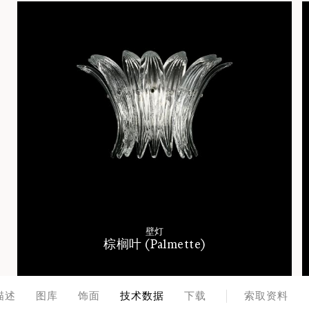
壁灯
棕榈叶 (Palmette)
描述
图库
饰面
技术数据
下载
索取资料