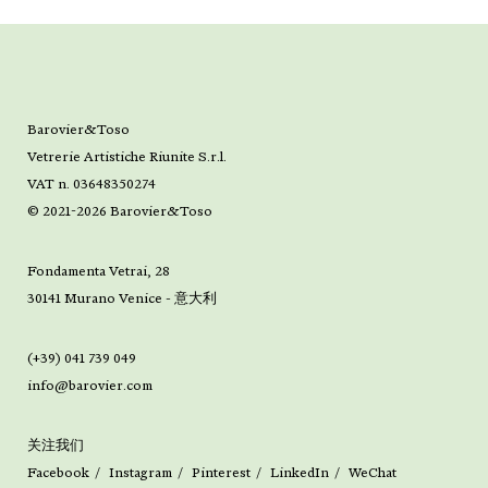
Barovier&Toso
Vetrerie Artistiche Riunite S.r.l.
VAT n. 03648350274
© 2021-2026 Barovier&Toso
Fondamenta Vetrai, 28
30141 Murano Venice - 意大利
(+39) 041 739 049
info@barovier.com
关注我们
Facebook
Instagram
Pinterest
LinkedIn
WeChat