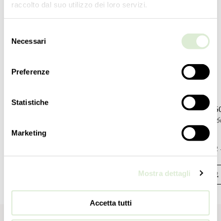
57
cm
120
cm
raccolto dal suo utilizzo dei loro servizi.
22 ½
inc
47 ¼
inc
Selezione
重量
重量
10
kg
105
kg
Necessari
del
22
lbs
231
lbs
consenso
开关
开关
Preferenze
1
1
电灯泡
电灯泡
Statistiche
2 E14 x 60W - 可调光 - 不包含
28 E27 x
2 E12 x 60W - dimmable - not included
28 E26 x 6
Marketing
认证
认证
UL - EAC - cULus
UL - EAC 
Mostra dettagli
下载
下载
Accetta tutti