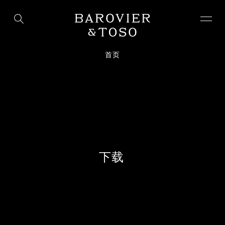
首页
下
载