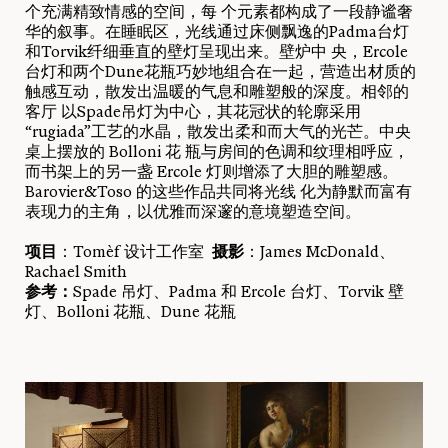
个充满精致情感的空间，每 个元素都构成了一段静谧奢
华的叙事。在睡眠区，光线通过床侧飘逸的Padma台灯
和Torvik纤细垂直的壁灯呈现出来。壁炉中 央，Ercole
台灯和两个Dune花瓶巧妙地组合在一起，营造出材质的
触感互动，散发出温暖的气息和雕塑般的深度。相邻的
客厅 以Spade吊灯为中心，其花冠状的轮廓采用
“rugiada”工艺的水晶，散发出柔和而大气的光芒。中央
桌上摆放的 Bolloni 花 瓶与房间的色调和纹理相呼应，
而书架上的另一盏 Ercole 灯则增添了大胆的雕塑感。
Barovier&Toso 的这些作品共同将光线 化为静默而富有
表现力的主角，以优雅而深邃的意境塑造空间。
项目
：Tomèf 设计工作室
摄影
：James McDonald、
Rachael Smith
参考：
Spade 吊灯、Padma 和 Ercole 台灯、Torvik 壁
灯、Bolloni 花瓶、Dune 花瓶