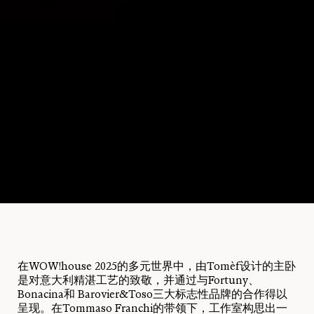
在WOW!house 2025的多元世界中，由Tomèf设计的主卧
是对意大利精湛工艺的致敬，并通过与Fortuny、
Bonacina和 Barovier&Toso三大标志性品牌的合作得以
呈现。在Tommaso Franchi的带领下，工作室构思出一