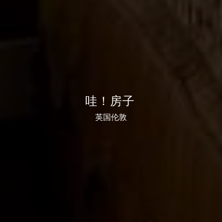
哇
！
房
子
英国伦敦