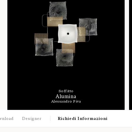
Soffitto
Alumina
Alessandro Piva
wnload
Designer
Richiedi Informazioni