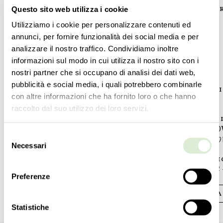
Questo sito web utilizza i cookie
DIAMETRO
DIAMET
45
cm
60
cm
Utilizziamo i cookie per personalizzare contenuti ed
17 ½
inc
23 ½
inc
annunci, per fornire funzionalità dei social media e per
analizzare il nostro traffico. Condividiamo inoltre
PESO
PESO
8
kg
10
kg
informazioni sul modo in cui utilizza il nostro sito con i
18
lbs
22
lbs
nostri partner che si occupano di analisi dei dati web,
pubblicità e social media, i quali potrebbero combinarle
ACCENSIONI
ACCENSI
con altre informazioni che ha fornito loro o che hanno
1
1
raccolto dal suo utilizzo dei loro servizi.
LAMPADINE
LAMPAD
2 E14 x 60W - dimmerabile - non inclusa
3 E14 x 60
Selezione
2 E12 x 60W - dimmable - not included
3 E12 x 60
Necessari
del
consenso
CERTIFICAZIONI
CERTIFI
UL - EAC - cULus
UL - EAC 
Preferenze
SCARICA IL PDF
SCA
Statistiche