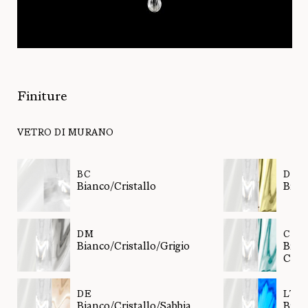
Finiture
VETRO DI MURANO
BC
DD
Bianco/Cristallo
Bianc
DM
CZ
Bianco/Cristallo/Grigio
Bian
Cade
DE
LT
Bianco/Cristallo/Sabbia
Bian