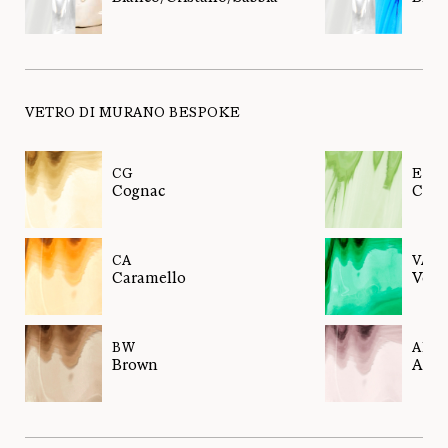
VETRO DI MURANO BESPOKE
CG
EL
Cognac
Cedr
CA
VA
Caramello
Verd
BW
AM
Brown
Amet