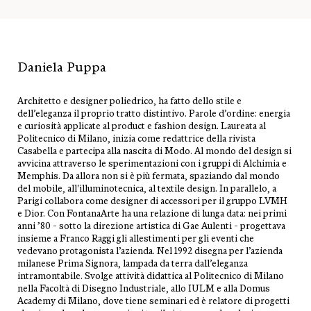
Daniela Puppa
Architetto e designer poliedrico, ha fatto dello stile e
dell’eleganza il proprio tratto distintivo. Parole d’ordine: energia
e curiosità applicate al product e fashion design. Laureata al
Politecnico di Milano, inizia come redattrice della rivista
Casabella e partecipa alla nascita di Modo. Al mondo del design si
avvicina attraverso le sperimentazioni con i gruppi di Alchimia e
Memphis. Da allora non si è più fermata, spaziando dal mondo
del mobile, all'illuminotecnica, al textile design. In parallelo, a
Parigi collabora come designer di accessori per il gruppo LVMH
e Dior. Con FontanaArte ha una relazione di lunga data: nei primi
anni ’80 - sotto la direzione artistica di Gae Aulenti - progettava
insieme a Franco Raggi gli allestimenti per gli eventi che
vedevano protagonista l’azienda. Nel 1992 disegna per l’azienda
milanese Prima Signora, lampada da terra dall’eleganza
intramontabile. Svolge attività didattica al Politecnico di Milano
nella Facoltà di Disegno Industriale, allo IULM e alla Domus
Academy di Milano, dove tiene seminari ed è relatore di progetti