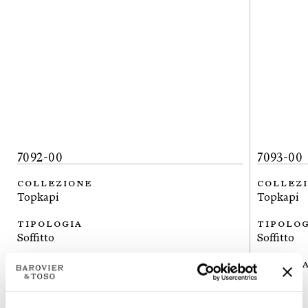
7092-00
7093-00
COLLEZIONE
COLLEZ
Topkapi
Topkapi
TIPOLOGIA
TIPOLO
Soffitto
Soffitto
ALTEZZA
ALTEZZ
34
cm
45
cm
13 ¼
inc
17 ½
inc