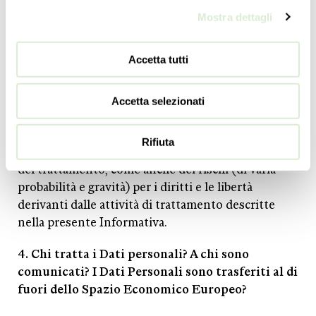
della conservazione, minimizzazione dei dati,
Mostra dettagli
esattezza, integrità e riservatezza previsti dal
GDPR.
Accetta tutti
Sono state adottate misure tecniche e
organizzative adeguate a garantire la sicurezza dei
Dati Personali, con logiche strettamente correlate
Accetta selezionati
alle finalità di trattamento indicate nella presente
Privacy Policy, nonché in considerazione della
Rifiuta
natura, dell’oggetto, del contesto e delle finalità
del trattamento, come anche dei rischi (di varia
probabilità e gravità) per i diritti e le libertà
derivanti dalle attività di trattamento descritte
nella presente Informativa.
4. Chi tratta i Dati personali? A chi sono
comunicati? I Dati Personali sono trasferiti al di
fuori dello Spazio Economico Europeo?