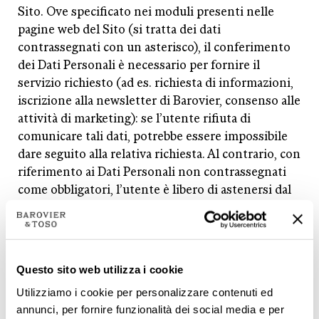
Sito. Ove specificato nei moduli presenti nelle
pagine web del Sito (si tratta dei dati
contrassegnati con un asterisco), il conferimento
dei Dati Personali è necessario per fornire il
servizio richiesto (ad es. richiesta di informazioni,
iscrizione alla newsletter di Barovier, consenso alle
attività di marketing): se l’utente rifiuta di
comunicare tali dati, potrebbe essere impossibile
dare seguito alla relativa richiesta. Al contrario, con
riferimento ai Dati Personali non contrassegnati
come obbligatori, l’utente è libero di astenersi dal
comunicarli, senza che ciò abbia alcuna
conseguenza sulla disponibilità dei servizi o
sull’operatività del Sito.
Potrebbe, altresì, accadere che si verifichi un
Questo sito web utilizza i cookie
trattamento incidentale dei Dati personali di terzi
Utilizziamo i cookie per personalizzare contenuti ed
soggetti
forniti dall’utente a Barovier. Rispetto a
annunci, per fornire funzionalità dei social media e per
tali ipotesi, l’utente è qualificabile come autonomo