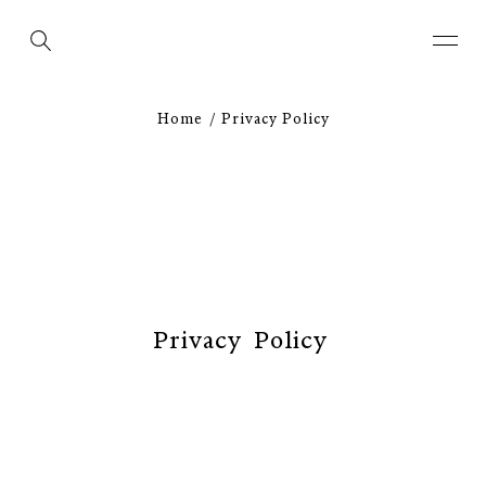
Home
Privacy Policy
P
r
i
v
a
c
y
P
o
l
i
c
y