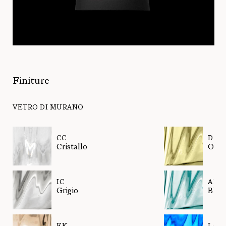
Finiture
VETRO DI MURANO
CC
DK
Cristallo
Oliv
IC
AK
Grigio
Blu 
EK
LQ