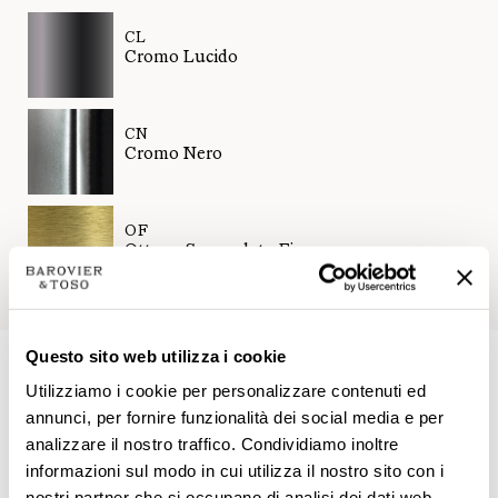
CL
Cromo Lucido
CN
Cromo Nero
OF
Ottone Spazzolato Fine
Questo sito web utilizza i cookie
Dati Tecnici
Utilizziamo i cookie per personalizzare contenuti ed
annunci, per fornire funzionalità dei social media e per
analizzare il nostro traffico. Condividiamo inoltre
informazioni sul modo in cui utilizza il nostro sito con i
nostri partner che si occupano di analisi dei dati web,