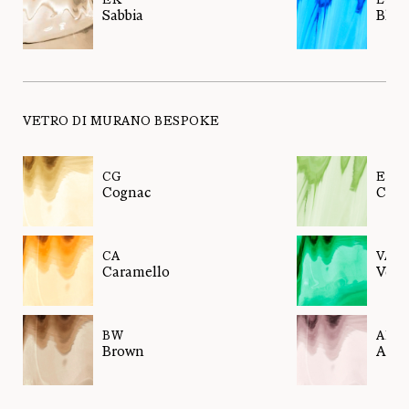
Sabbia
Blua
VETRO DI MURANO BESPOKE
CG
EL
Cognac
Cedr
CA
VA
Caramello
Verd
BW
AM
Brown
Amet