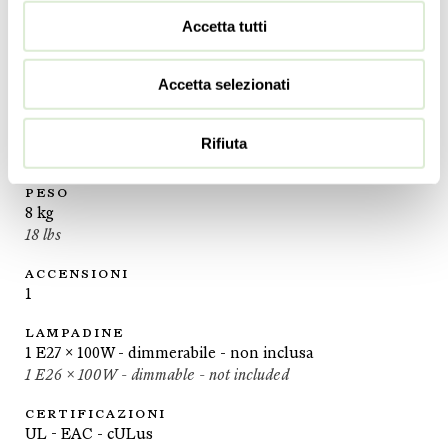
Accetta tutti
ALTEZZA
85
cm
33 ½
inc
Accetta selezionati
DIAMETRO
40
cm
Rifiuta
15 ½
inc
PESO
8
kg
18
lbs
ACCENSIONI
1
LAMPADINE
1 E27 x 100W - dimmerabile - non inclusa
1 E26 x 100W - dimmable - not included
CERTIFICAZIONI
UL - EAC - cULus