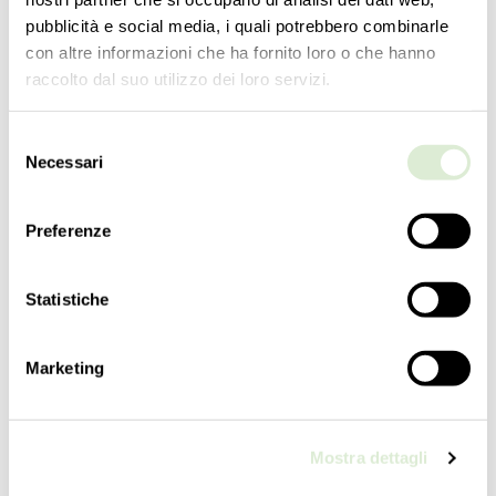
pubblicità e social media, i quali potrebbero combinarle
con altre informazioni che ha fornito loro o che hanno
raccolto dal suo utilizzo dei loro servizi.
Selezione
Necessari
del
consenso
Preferenze
Statistiche
5578-00
Marketing
COLLEZIONE
Marta
Mostra dettagli
TIPOLOGIA
Sospensioni