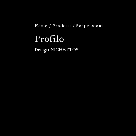
Home
Prodotti
Sospensioni
P
r
o
f
i
l
o
Design NICHETTO®