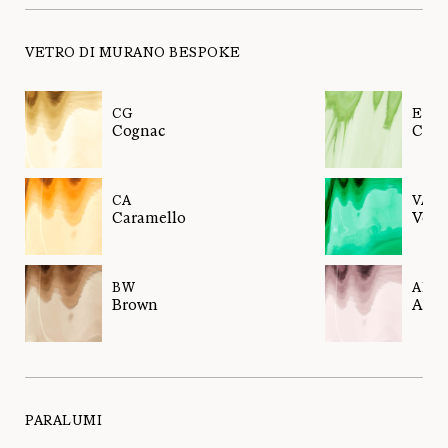
VETRO DI MURANO BESPOKE
CG
EL
Cognac
Cedr
CA
VA
Caramello
Verd
BW
AM
Brown
Amet
PARALUMI