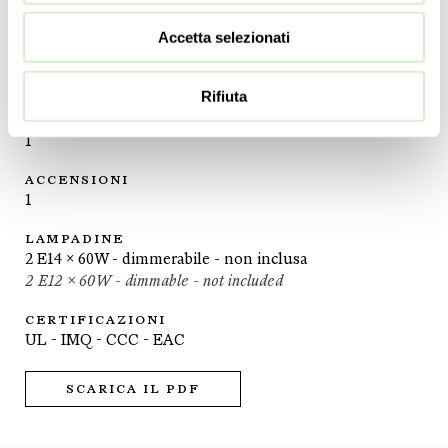
10 ½
inc
Accetta selezionati
PESO
4
kg
9
lbs
Rifiuta
PIANI DI LUCI
1
ACCENSIONI
1
LAMPADINE
2 E14 x 60W - dimmerabile - non inclusa
2 E12 x 60W - dimmable - not included
CERTIFICAZIONI
UL - IMQ - CCC - EAC
SCARICA IL PDF