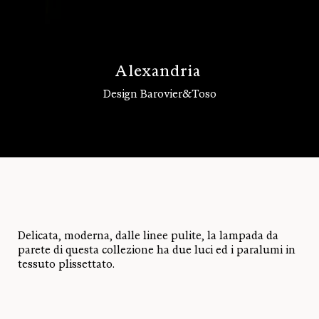
A
l
e
x
a
n
d
r
i
a
Design Barovier&Toso
Accedi
Delicata, moderna, dalle linee pulite, la lampada da
parete di questa collezione ha due luci ed i paralumi in
tessuto plissettato.