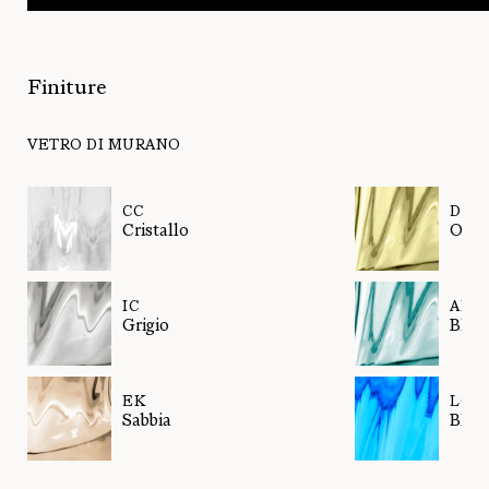
Finiture
VETRO DI MURANO
CC
DK
Cristallo
Oliv
IC
AK
Grigio
Blu 
EK
LQ
Sabbia
Blua