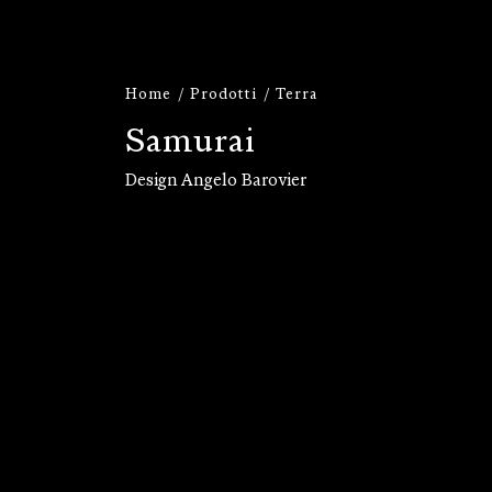
Home
Prodotti
Terra
S
a
m
u
r
a
i
Design Angelo Barovier