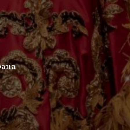
b
a
n
a