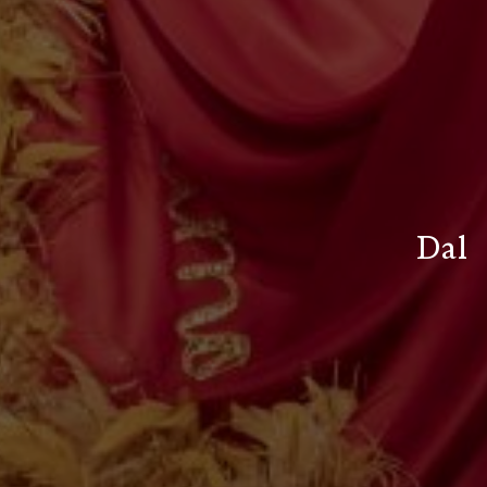
D
a
l