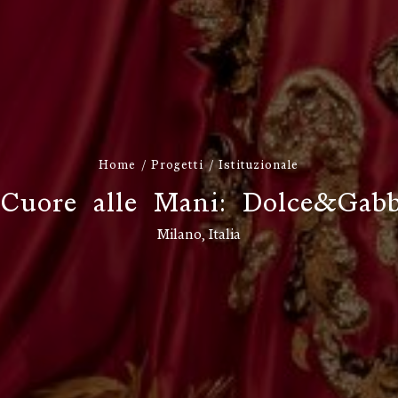
Home
Progetti
Istituzionale
C
u
o
r
e
a
l
l
e
M
a
n
i
:
D
o
l
c
e
&
G
a
b
Milano, Italia