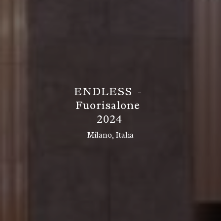
E
N
D
L
E
S
S
-
F
u
o
r
i
s
a
l
o
n
e
2
0
2
4
Milano, Italia