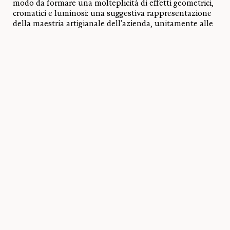
modo da formare una molteplicità di effetti geometrici,
cromatici e luminosi: una suggestiva rappresentazione
della maestria artigianale dell’azienda, unitamente alle
sue competenze tecnologiche e alla capacità di creare
letture innovative della luce, ragionando sempre in
modo creativo a partire dalle tecniche della tradizione.
Progetto:
vandersandestudio
Foto:
Alessia Pegoraro