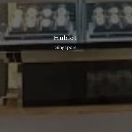
H
u
b
l
o
t
Singapore