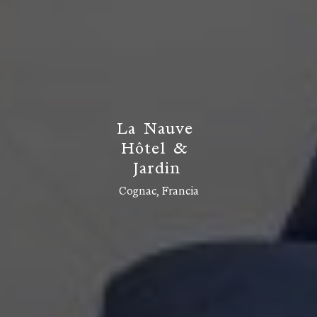
L
a
N
a
u
v
e
H
ô
t
e
l
&
J
a
r
d
i
n
Cognac, Francia