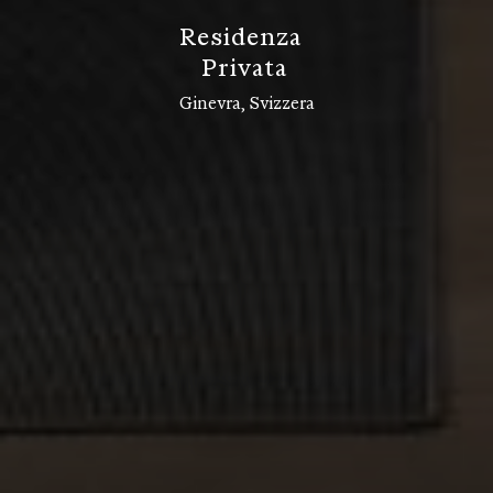
R
e
s
i
d
e
n
z
a
P
r
i
v
a
t
a
Ginevra, Svizzera