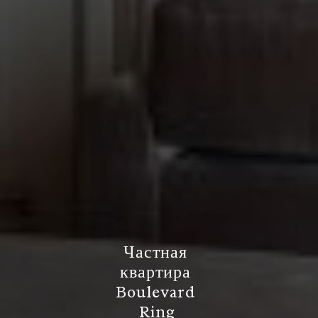
Ч
а
с
т
н
а
я
к
в
а
р
т
и
р
а
B
o
u
l
e
v
a
r
d
R
i
n
g