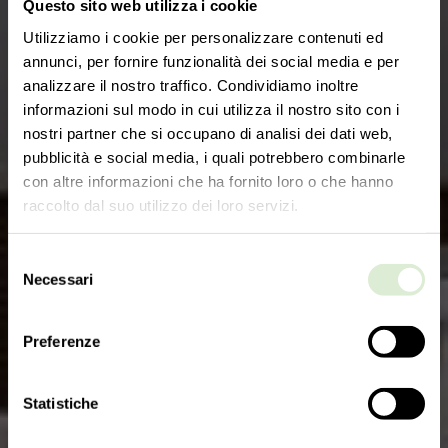
Questo sito web utilizza i cookie
Ж
и
л
о
й
Utilizziamo i cookie per personalizzare contenuti ed
annunci, per fornire funzionalità dei social media e per
analizzare il nostro traffico. Condividiamo inoltre
informazioni sul modo in cui utilizza il nostro sito con i
nostri partner che si occupano di analisi dei dati web,
pubblicità e social media, i quali potrebbero combinarle
con altre informazioni che ha fornito loro o che hanno
raccolto dal suo utilizzo dei loro servizi.
Selezione
Necessari
del
consenso
Preferenze
Statistiche