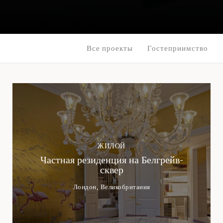
Все проекты
Гостеприимство
ЖИЛОЙ
Частная резиденция на Белгрейв-
сквер
Лондон, Великобритания