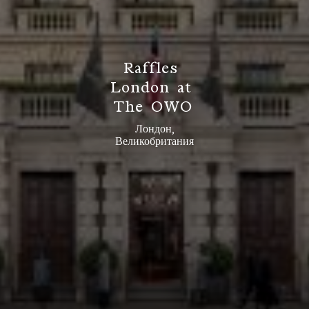
R
a
f
f
l
e
s
L
o
n
d
o
n
a
t
T
h
e
O
W
O
Лондон,
Великобритания