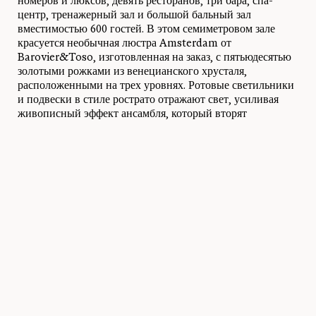
номеров и люксов, девять ресторанов, три бара, спа-
центр, тренажерный зал и большой бальный зал
вместимостью 600 гостей. В этом семиметровом зале
красуется необычная люстра Amsterdam от
Barovier&Toso, изготовленная на заказ, с пятьюдесятью
золотыми рожками из венецианского хрусталя,
расположенными на трех уровнях. Ротовые светильники
и подвески в стиле рострато отражают свет, усиливая
живописный эффект ансамбля, который вторят
настенные бра Amsterdam, расположенные по
периметру зала вдоль элегантных белых пилястр.
Фото:
Джон Атимаритис
Ссылки:
люстра и бра, изготовленные на заказ в
Амстердаме