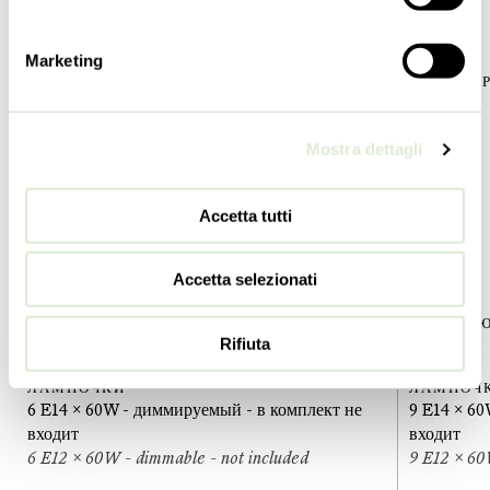
110
cm
130
cm
43 ¼
inc
51 ¼
inc
Marketing
ДИАМЕТР
ДИАМЕТ
105
cm
115
cm
41 ¼
inc
45 ¼
inc
Mostra dettagli
МАССА
МАССА
20
kg
27
kg
Accetta tutti
44
lbs
60
lbs
УРОВНИ
УРОВНИ
Accetta selezionati
1
1
ПЕРЕКЛЮЧАТЕЛИ
ПЕРЕКЛ
Rifiuta
1
1
ЛАМПОЧКИ
ЛАМПОЧ
6 E14 x 60W - диммируемый - в комплект не
9 E14 x 6
входит
входит
6 E12 x 60W - dimmable - not included
9 E12 x 60