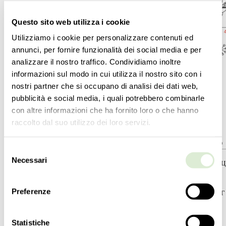
Questo sito web utilizza i cookie
Utilizziamo i cookie per personalizzare contenuti ed
annunci, per fornire funzionalità dei social media e per
analizzare il nostro traffico. Condividiamo inoltre
informazioni sul modo in cui utilizza il nostro sito con i
nostri partner che si occupano di analisi dei dati web,
pubblicità e social media, i quali potrebbero combinarle
con altre informazioni che ha fornito loro o che hanno
raccolto dal suo utilizzo dei loro servizi.
5596-06
5596-09
Selezione
Necessari
del
КОЛЛЕКЦИЯКОЛЛЕКЦИЯ
КОЛЛЕК
Dhamar
Dhamar
consenso
Preferenze
ТИПОЛОГИЯ
ТИПОЛО
Люстры
Люстры
Statistiche
РОСТ
РОСТ