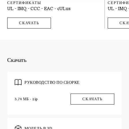
СЕРТИФИКАТЫ
СЕРТИФ
UL - IMQ - CCC - EAC - cULus
UL - IMQ 
СКАЧАТЬ
СКА
Скачать
РУКОВОДСТВО ПО СБОРКЕ
3.74 МБ - zip
СКАЧАТЬ
МОДЕЛЬ В 3D