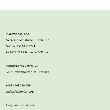
Barovier&Toso
Vetrerie Artistiche Riunite S.r.l.
VAT n. 03648350274
© 2021-2026 Barovier&Toso
Fondamenta Vetrai, 28
30141 Murano Venice - Италия
(+39) 041 739 049
info@barovier.com
Подпишитесь на нас