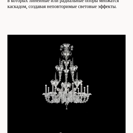
в которых линейные или радиальные опоры множатся
каскадом, создавая неповторимые световые эффекты.