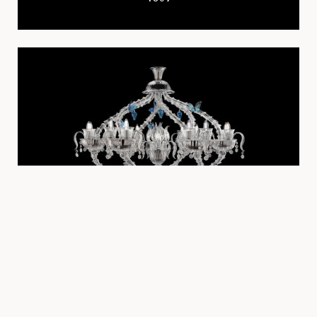
Люстры
Adonis
Марсель Вандерс