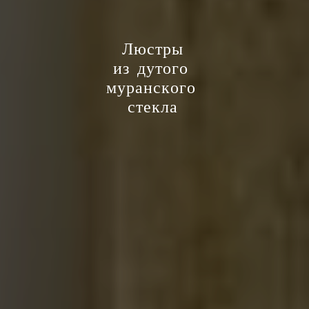
Л
ю
с
т
р
ы
и
з
д
у
т
о
г
о
м
у
р
а
н
с
к
о
г
о
с
т
е
к
л
а