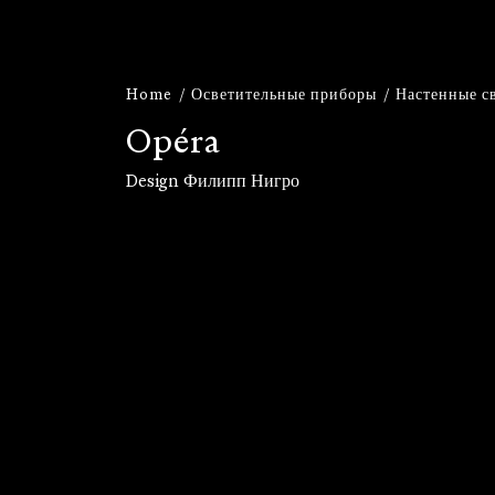
Home
Осветительные приборы
Настенные с
O
p
é
r
a
Design Филипп Нигро