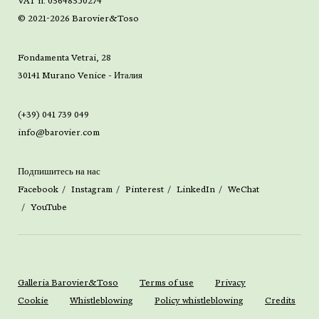
VAT n. 03648350274
© 2021-2026 Barovier&Toso
Fondamenta Vetrai, 28
30141 Murano Venice - Италия
(+39) 041 739 049
info@barovier.com
Подпишитесь на нас
Facebook
Instagram
Pinterest
LinkedIn
WeChat
YouTube
Galleria Barovier&Toso
Terms of use
Privacy
Cookie
Whistleblowing
Policy whistleblowing
Credits