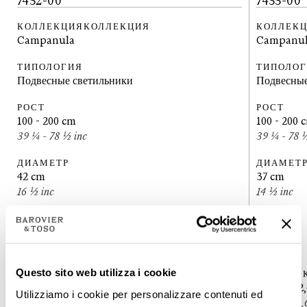
7432-00
7433-00
КОЛЛЕКЦИЯКОЛЛЕКЦИЯ
КОЛЛЕК
Campanula
Campanu
ТИПОЛОГИЯ
ТИПОЛО
Подвесные светильники
Подвесные
РОСТ
РОСТ
100 - 200
cm
100 - 200
39 ¼ - 78 ½
inc
39 ¼ - 78
ДИАМЕТР
ДИАМЕТ
42
cm
37
cm
16 ½
inc
14 ½
inc
МАССА
МАССА
16
kg
10
kg
35
lbs
22
lbs
Questo sito web utilizza i cookie
ЛАМПОЧКИ
ЛАМПОЧ
1 Led x 12,6W - диммируемый - в комплекте
1 Led x 1
Utilizziamo i cookie per personalizzare contenuti ed
1 Led x 12,6W - dimmable - included
1 Led x 12