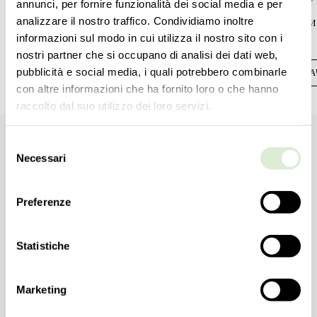
annunci, per fornire funzionalità dei social media e per
analizzare il nostro traffico. Condividiamo inoltre
СЕРТИФИКАТЫ
СЕРТИФ
EAC
EAC
informazioni sul modo in cui utilizza il nostro sito con i
nostri partner che si occupano di analisi dei dati web,
pubblicità e social media, i quali potrebbero combinarle
СКАЧАТЬ
СКА
con altre informazioni che ha fornito loro o che hanno
raccolto dal suo utilizzo dei loro servizi.
Selezione
Necessari
del
Скачать
consenso
Preferenze
РУКОВОДСТВО ПО СБОРКЕ
Statistiche
4.7 МБ - zip
СКАЧАТЬ
Marketing