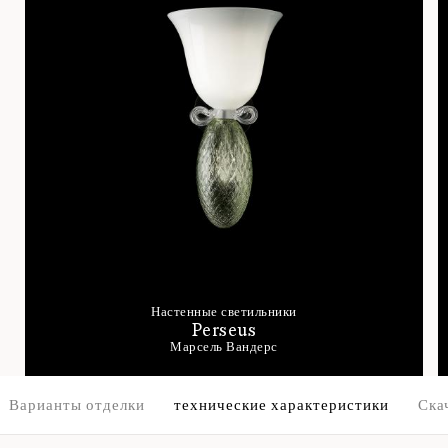
Настенные светильники
Perseus
Марсель Вандерс
Варианты отделки
технические характеристики
Ска