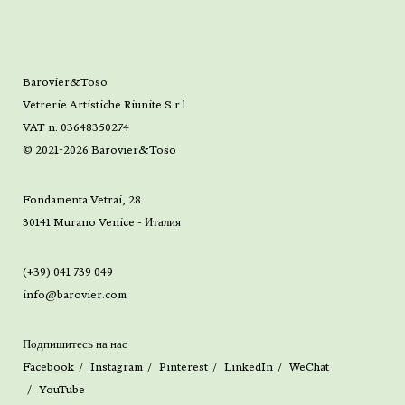
Barovier&Toso
Vetrerie Artistiche Riunite S.r.l.
VAT n. 03648350274
© 2021-2026 Barovier&Toso
Fondamenta Vetrai, 28
30141 Murano Venice - Италия
(+39) 041 739 049
info@barovier.com
Подпишитесь на нас
Facebook
Instagram
Pinterest
LinkedIn
WeChat
YouTube