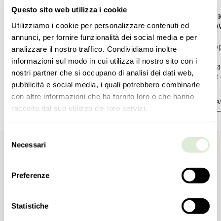
Questo sito web utilizza i cookie
ЛАМПОЧКИ
ЛАМПОЧ
Utilizziamo i cookie per personalizzare contenuti ed
1 E14 x 40W - диммируемый - в комплект не
1 E14 x 4
annunci, per fornire funzionalità dei social media e per
входит
входит
1 E12 x 40W - dimmable - not included
1 E12 x 40
analizzare il nostro traffico. Condividiamo inoltre
informazioni sul modo in cui utilizza il nostro sito con i
СЕРТИФИКАТЫ
СЕРТИФ
nostri partner che si occupano di analisi dei dati web,
UL - EAC - cULus
UL - EAC 
pubblicità e social media, i quali potrebbero combinarle
con altre informazioni che ha fornito loro o che hanno
СКАЧАТЬ
СКА
raccolto dal suo utilizzo dei loro servizi.
Selezione
Necessari
del
consenso
Скачать
Preferenze
РУКОВОДСТВО ПО СБОРКЕ
Statistiche