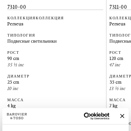
7310-00
7311-00
КОЛЛЕКЦИЯКОЛЛЕКЦИЯ
КОЛЛЕК
Perseus
Perseus
ТИПОЛОГИЯ
ТИПОЛО
Подвесные светильники
Подвесные
РОСТ
РОСТ
90
cm
120
cm
35 ½
inc
47
inc
ДИАМЕТР
ДИАМЕТ
25
cm
35
cm
10
inc
13 ½
inc
МАССА
МАССА
4
kg
7
kg
9
lbs
16
lbs
ПЕРЕКЛЮЧАТЕЛИ
ПЕРЕКЛ
1
1