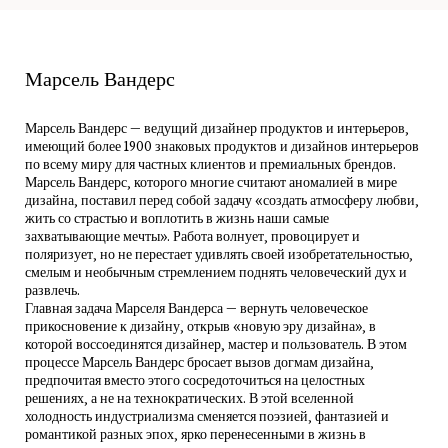
Марсель Вандерс
Марсель Вандерс — ведущий дизайнер продуктов и интерьеров,
имеющий более 1900 знаковых продуктов и дизайнов интерьеров
по всему миру для частных клиентов и премиальных брендов.
Марсель Вандерс, которого многие считают аномалией в мире
дизайна, поставил перед собой задачу «создать атмосферу любви,
жить со страстью и воплотить в жизнь наши самые
захватывающие мечты». Работа волнует, провоцирует и
поляризует, но не перестает удивлять своей изобретательностью,
смелым и необычным стремлением поднять человеческий дух и
развлечь.
Главная задача Марселя Вандерса — вернуть человеческое
прикосновение к дизайну, открыв «новую эру дизайна», в
которой воссоединятся дизайнер, мастер и пользователь. В этом
процессе Марсель Вандерс бросает вызов догмам дизайна,
предпочитая вместо этого сосредоточиться на целостных
решениях, а не на технократических. В этой вселенной
холодность индустриализма сменяется поэзией, фантазией и
романтикой разных эпох, ярко перенесенными в жизнь в