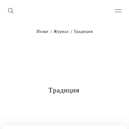
Home
Журнал
Традиция
Т
р
а
д
и
ц
и
я