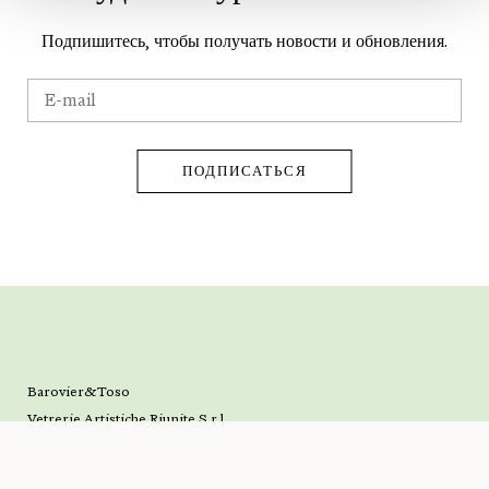
Подпишитесь, чтобы получать новости и обновления.
Barovier&Toso
Vetrerie Artistiche Riunite S.r.l.
VAT n. 03648350274
© 2021-2026 Barovier&Toso