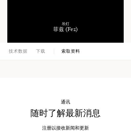
吊灯
菲兹 (Fez)
面
技术数据
下载
索取资料
通讯
随时了解最新消息
注册以接收新闻和更新