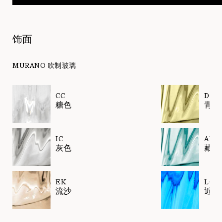
饰面
MURANO 吹制玻璃
CC
DK
糖色
青榄
IC
AK
灰色
藏青
EK
LQ
流沙
近蓝