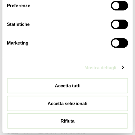
Preferenze
长度
40
cm
15 ½
inc
Statistiche
深度
23
cm
Marketing
9
inc
重量
3
kg
Mostra dettagli
7
lbs
级别
Accetta tutti
1
开关
Accetta selezionati
1
电灯泡
Rifiuta
2 E14 x 60W - 可调光 - 不包含
2 E12 x 60W - dimmable - not included