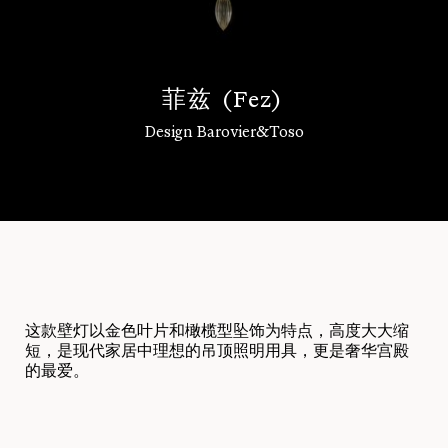
菲
兹
(
F
e
z
)
Design Barovier&Toso
登录
这款壁灯以金色叶片和橄榄型坠饰为特点，高度大大缩
短，是现代家居中理想的吊顶照明用具，更是奢华宫殿
的最爱。