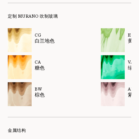
定制 MURANO 吹制玻璃
CG
EL
白兰地色
黄绿
CA
VA
糖色
绿色
BW
AM
棕色
紫水
金属结构