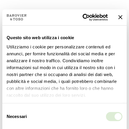
Questo sito web utilizza i cookie
Utilizziamo i cookie per personalizzare contenuti ed
annunci, per fornire funzionalità dei social media e per
analizzare il nostro traffico. Condividiamo inoltre
informazioni sul modo in cui utilizza il nostro sito con i
5602-02
nostri partner che si occupano di analisi dei dati web,
pubblicità e social media, i quali potrebbero combinarle
集合
Fez
con altre informazioni che ha fornito loro o che hanno
raccolto dal suo utilizzo dei loro servizi.
类型学
壁灯
Selezione
高度
Necessari
del
39
cm
consenso
15 ¼
inc