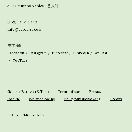
30141 Murano Venice - 意大利
(+39) 041 739 049
info@barovier.com
关注我们
Facebook
Instagram
Pinterest
LinkedIn
WeChat
YouTube
Galleria Barovier&Toso
Terms of use
Privacy
Cookie
Whistleblowing
Policy whistleblowing
Credits
ITA
ENG
RUS