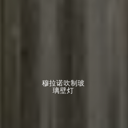
穆
拉
诺
吹
制
玻
璃
壁
灯