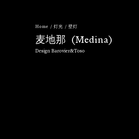
Home
灯光
壁灯
麦
地
那
(
M
e
d
i
n
a
)
Design Barovier&Toso