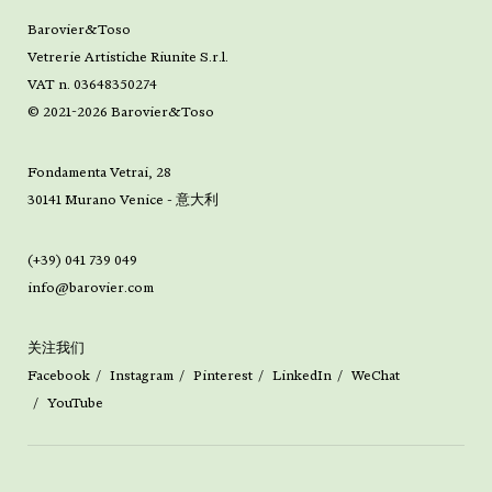
Barovier&Toso
Vetrerie Artistiche Riunite S.r.l.
VAT n. 03648350274
© 2021-2026 Barovier&Toso
Fondamenta Vetrai, 28
30141 Murano Venice - 意大利
(+39) 041 739 049
info@barovier.com
关注我们
Facebook
Instagram
Pinterest
LinkedIn
WeChat
YouTube