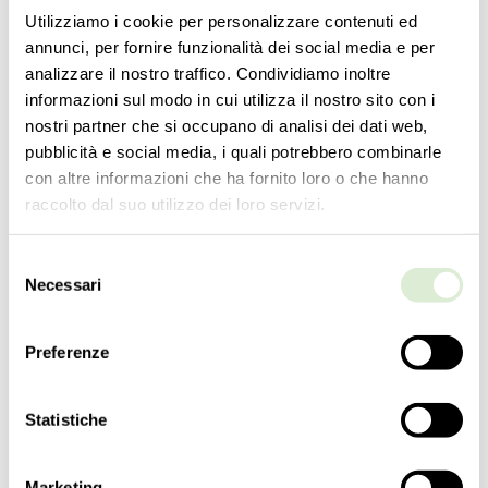
深度
Utilizziamo i cookie per personalizzare contenuti ed
13
cm
annunci, per fornire funzionalità dei social media e per
5
inc
analizzare il nostro traffico. Condividiamo inoltre
重量
informazioni sul modo in cui utilizza il nostro sito con i
7
kg
nostri partner che si occupano di analisi dei dati web,
16
lbs
pubblicità e social media, i quali potrebbero combinarle
con altre informazioni che ha fornito loro o che hanno
级别
1
raccolto dal suo utilizzo dei loro servizi.
开关
Selezione
1
Necessari
del
电灯泡
consenso
7 Led x 1W - 不可调光 - 包括
Preferenze
7 Led x 1W - not dimmable - included
认证
EAC
Statistiche
下载
Marketing