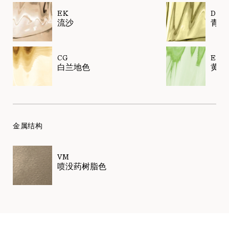
EK
DK
流沙
青榄
CG
EL
白兰地色
黄绿
金属结构
VM
喷没药树脂色