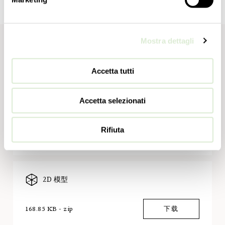
Mostra dettagli
下载
Accetta tutti
组装说明
Accetta selezionati
1.03 MB - zip
下载
Rifiuta
2D 模型
168.85 KB - zip
下载