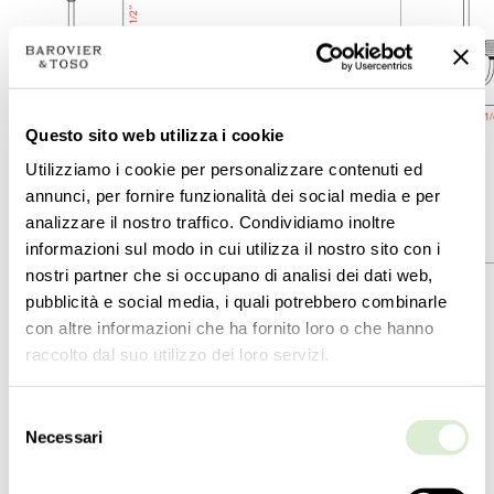
Questo sito web utilizza i cookie
Utilizziamo i cookie per personalizzare contenuti ed
annunci, per fornire funzionalità dei social media e per
analizzare il nostro traffico. Condividiamo inoltre
informazioni sul modo in cui utilizza il nostro sito con i
5717-04
5717-06
nostri partner che si occupano di analisi dei dati web,
集合
集合
pubblicità e social media, i quali potrebbero combinarle
Florian
Florian
con altre informazioni che ha fornito loro o che hanno
raccolto dal suo utilizzo dei loro servizi.
类型学
类型学
吊灯
吊灯
Selezione
高度
高度
Necessari
del
90
cm
90
cm
consenso
35 ½
inc
35 ½
inc