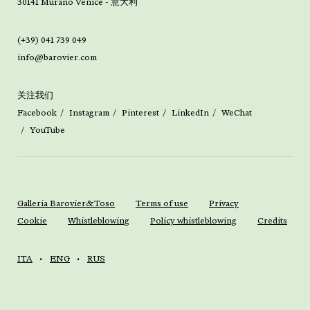
30141 Murano Venice - 意大利
(+39) 041 739 049
info@barovier.com
关注我们
Facebook
Instagram
Pinterest
LinkedIn
WeChat
YouTube
Galleria Barovier&Toso
Terms of use
Privacy
Cookie
Whistleblowing
Policy whistleblowing
Credits
ITA
ENG
RUS