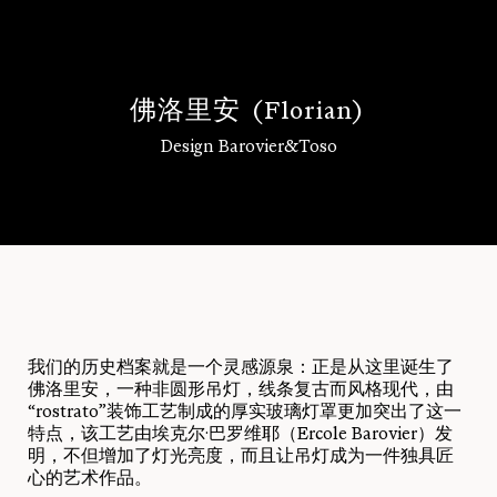
佛
洛
里
安
(
F
l
o
r
i
a
n
)
Design Barovier&Toso
登录
我们的历史档案就是一个灵感源泉：正是从这里诞生了
佛洛里安，一种非圆形吊灯，线条复古而风格现代，由
“rostrato”装饰工艺制成的厚实玻璃灯罩更加突出了这一
特点，该工艺由埃克尔·巴罗维耶（Ercole Barovier）发
明，不但增加了灯光亮度，而且让吊灯成为一件独具匠
心的艺术作品。