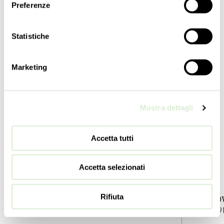
Preferenze
长度
长度
48
cm
80
cm
19
inc
31 ½
inc
Statistiche
深度
深度
64
cm
64
cm
Marketing
25 ¼
inc
25 ¼
inc
重量
重量
16
kg
24
kg
Mostra dettagli
35
lbs
53
lbs
级别
级别
Accetta tutti
1
1
开关
开关
Accetta selezionati
1
1
电灯泡
电灯泡
Rifiuta
4 E14 x 60W - 可调光 - 不包含
6 E14 x 
4 E12 x 60W - dimmable - not included
6 E12 x 60