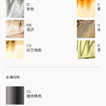
IC
CA
灰色
糖色
EK
OO
流沙
金色
CG
DK
白兰地色
青榄
金属结构
CL
抛光铬色