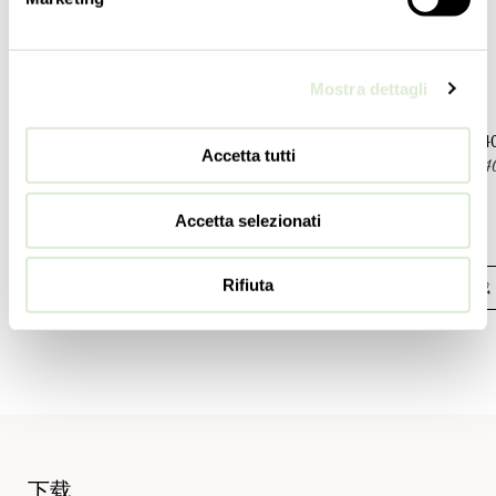
重量
重量
115
kg
185
kg
253
lbs
407
lbs
Mostra dettagli
电灯泡
电灯泡
16 E14 x 40W - 可调光 - 不包含
24 E14 x
Accetta tutti
16 E12 x 40W - dimmable - not included
24 E12 x 4
认证
认证
Accetta selezionati
EAC
EAC
Rifiuta
下载
下载
下载