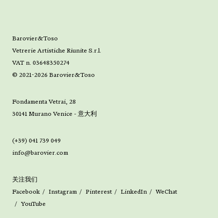
Barovier&Toso
Vetrerie Artistiche Riunite S.r.l.
VAT n. 03648350274
© 2021-2026 Barovier&Toso
Fondamenta Vetrai, 28
30141 Murano Venice - 意大利
(+39) 041 739 049
info@barovier.com
关注我们
Facebook
Instagram
Pinterest
LinkedIn
WeChat
YouTube