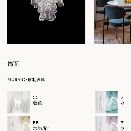
饰面
MURANO 吹制玻璃
CC
FF
糖色
水晶
FE
FP
水晶/砂
水晶