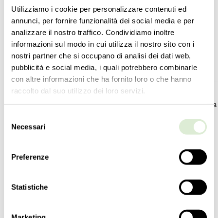
Utilizziamo i cookie per personalizzare contenuti ed
annunci, per fornire funzionalità dei social media e per
analizzare il nostro traffico. Condividiamo inoltre
informazioni sul modo in cui utilizza il nostro sito con i
nostri partner che si occupano di analisi dei dati web,
pubblicità e social media, i quali potrebbero combinarle
7478-00
7479-00
con altre informazioni che ha fornito loro o che hanno
raccolto dal suo utilizzo dei loro servizi.
集合
集合
Clepsydra
Clepsydra
Selezione
类型学
类型学
Necessari
del
悬壁灯
悬壁灯
consenso
高度
高度
Preferenze
115
cm
135
cm
45 ¼
inc
53
inc
Statistiche
直径
直径
85
cm
105
cm
33 ½
inc
41 ¼
inc
Marketing