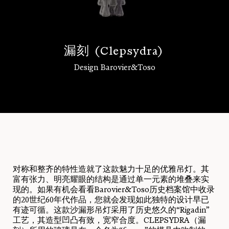
漏
刻
(
C
l
e
p
s
y
d
r
a
)
Design Barovier&Toso
登录
对称和整齐的特性造就了这款魅力十足的优雅吊灯。其
富有张力、明亮耀眼的结构是通过单一元素的堆叠来实
现的。如果有机会看看Barovier&Toso历史档案馆中收录
的20世纪60年代作品，您就会发现如此独特的设计早已
有迹可循。这款沙漏形吊灯采用了历史悠久的“Rigadin”
工艺，其造型凹凸有致，宽窄合度。CLEPSYDRA（漏