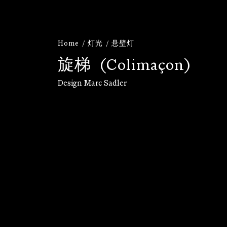
Home
灯光
悬壁灯
旋
梯
(
C
o
l
i
m
a
ç
o
n
)
Design Marc Sadler