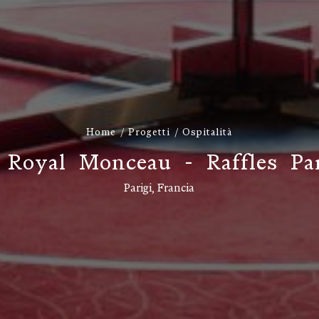
Home
Progetti
Ospitalità
R
o
y
a
l
M
o
n
c
e
a
u
-
R
a
f
f
l
e
s
P
a
Parigi, Francia