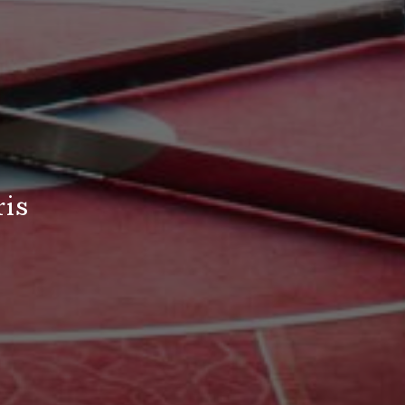
r
i
s