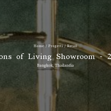
Home
Progetti
Retail
o
n
s
o
f
L
i
v
i
n
g
S
h
o
w
r
o
o
m
-
Bangkok, Thailandia