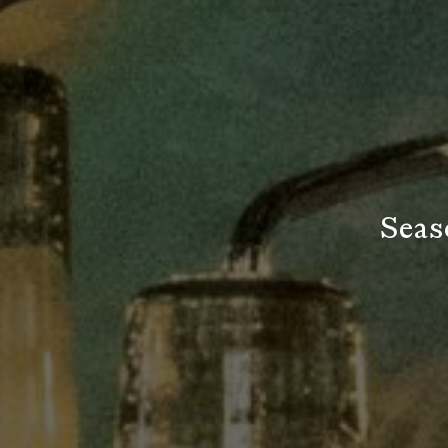
S
e
a
s