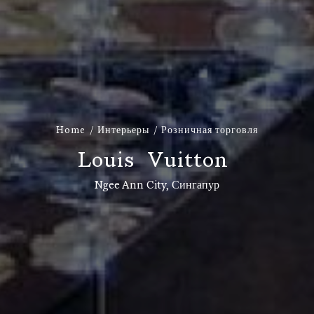
Home
Интерьеры
Розничная торговля
L
o
u
i
s
V
u
i
t
t
o
n
Ngee Ann City, Сингапур