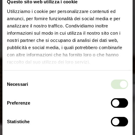
Questo sito web utilizza i cookie
R
e
s
i
d
e
n
t
i
a
l
Utilizziamo i cookie per personalizzare contenuti ed
annunci, per fornire funzionalità dei social media e per
analizzare il nostro traffico. Condividiamo inoltre
informazioni sul modo in cui utilizza il nostro sito con i
nostri partner che si occupano di analisi dei dati web,
pubblicità e social media, i quali potrebbero combinarle
con altre informazioni che ha fornito loro o che hanno
raccolto dal suo utilizzo dei loro servizi.
Selezione
Necessari
del
consenso
Preferenze
Statistiche