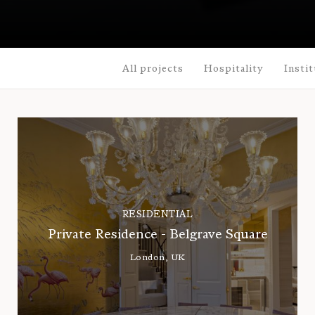
All projects
Hospitality
Instit
RESIDENTIAL
Private Residence - Belgrave Square
London, UK