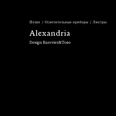
Home
Осветительные приборы
Люстры
A
l
e
x
a
n
d
r
i
a
Design Barovier&Toso