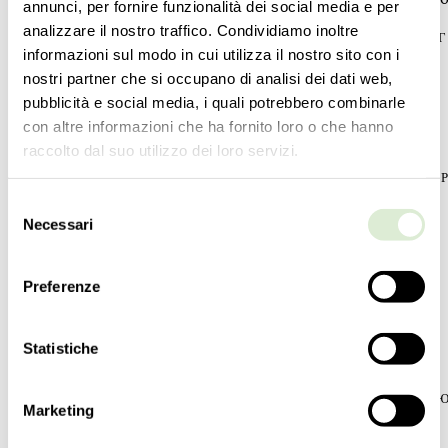
annunci, per fornire funzionalità dei social media e per
analizzare il nostro traffico. Condividiamo inoltre
ТИПОЛОГИЯ
ТИПОЛО
informazioni sul modo in cui utilizza il nostro sito con i
Люстры
Люстры
nostri partner che si occupano di analisi dei dati web,
РОСТ
РОСТ
pubblicità e social media, i quali potrebbero combinarle
79
cm
63
cm
con altre informazioni che ha fornito loro o che hanno
31
inc
25
inc
raccolto dal suo utilizzo dei loro servizi.
ДИАМЕТР
ДИАМЕТ
92
cm
92
cm
Selezione
36 ¼
inc
36 ¼
inc
Necessari
del
consenso
МАССА
МАССА
12
kg
11
kg
Preferenze
26
lbs
24
lbs
УРОВНИ
УРОВНИ
Statistiche
1
1
ПЕРЕКЛЮЧАТЕЛИ
ПЕРЕКЛ
Marketing
1
1