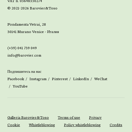
VAT n. 03648350274
© 2021-2026 Barovier&Toso
Fondamenta Vetrai, 28
30141 Murano Venice - Италия
(+39) 041 739 049
info@barovier.com
Подпишитесь на нас
Facebook
Instagram
Pinterest
LinkedIn
WeChat
YouTube
Galleria Barovier&Toso
Terms of use
Privacy
Cookie
Whistleblowing
Policy whistleblowing
Credits