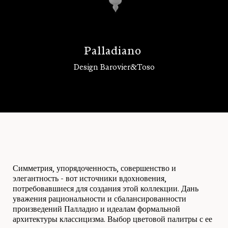
P
a
l
l
a
d
i
a
n
o
Design Barovier&Toso
Войти
Симметрия, упорядоченность, совершенство и
элегантность - вот источники вдохновения,
потребовавшиеся для создания этой коллекции. Дань
уважения рациональности и сбалансированности
произведений Палладио и идеалам формальной
архитектуры классицизма. Выбор цветовой палитры с ее