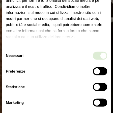
annunci, per fornire funzionalità dei social media e per
analizzare il nostro traffico. Condividiamo inoltre
informazioni sul modo in cui utilizza il nostro sito con i
nostri partner che si occupano di analisi dei dati web,
pubblicità e social media, i quali potrebbero combinarle
con altre informazioni che ha fornito loro o che hanno
П
о
д
п
и
с
а
т
ь
с
я
н
а
р
а
с
с
ы
л
к
у
raccolto dal suo utilizzo dei loro servizi.
Будьте в курсе новостей
Selezione
Necessari
del
consenso
Preferenze
Statistiche
Marketing