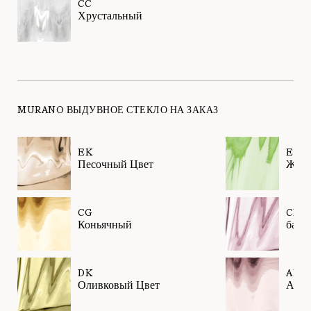
CC
Хрустальный
MURANO ВЫДУВНОЕ СТЕКЛО НА ЗАКАЗ
EK
EL
Песочный Цвет
Жид
CG
CK
Коньячный
барв
DK
AM
Оливковый Цвет
Амет