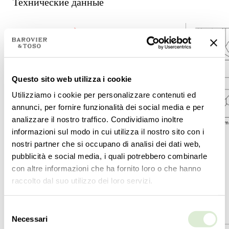
Технические данные
Questo sito web utilizza i cookie
Utilizziamo i cookie per personalizzare contenuti ed
annunci, per fornire funzionalità dei social media e per
analizzare il nostro traffico. Condividiamo inoltre
informazioni sul modo in cui utilizza il nostro sito con i
nostri partner che si occupano di analisi dei dati web,
pubblicità e social media, i quali potrebbero combinarle
con altre informazioni che ha fornito loro o che hanno
raccolto dal suo utilizzo dei loro servizi.
Selezione
7317-00
7318-00
Necessari
del