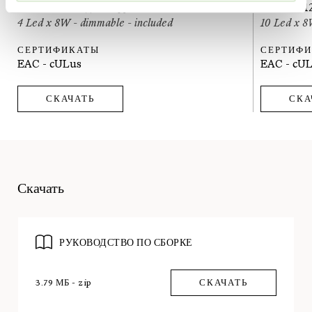
4 Led x 12W - диммируемый - в комплекте
10 Led x 
4 Led x 8W - dimmable - included
10 Led x 8
СЕРТИФИКАТЫ
СЕРТИФ
EAC - cULus
EAC - cU
СКАЧАТЬ
СКА
Скачать
РУКОВОДСТВО ПО СБОРКЕ
3.79 МБ - zip
СКАЧАТЬ