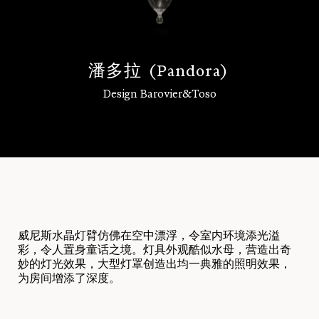
潘
多
拉
(
P
a
n
d
o
r
a
)
Design Barovier&Toso
登录
威尼斯水晶灯臂仿佛在空中漂浮，令室内环境添光溢
彩，令人置身童话之境。灯具外观酷似水母，营造出奇
妙的灯光效果，大型灯罩创造出均一典雅的照明效果，
为房间增添了深度。