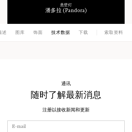
悬壁灯
潘多拉 (Pandora)
描述
图库
饰面
技术数据
下载
索取资料
通讯
随时了解最新消息
注册以接收新闻和更新