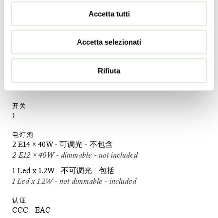
12 ½
inc
Accetta tutti
深度
20
cm
Accetta selezionati
8
inc
重量
Rifiuta
3
kg
7
lbs
开关
1
电灯泡
2 E14 x 40W - 可调光 - 不包含
2 E12 x 40W - dimmable - not included
1 Led x 1.2W - 不可调光 - 包括
1 Led x 1.2W - not dimmable - included
认证
CCC - EAC