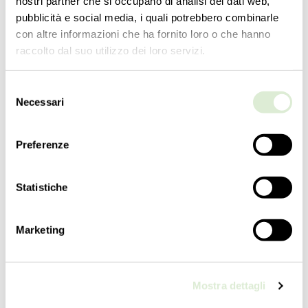
nostri partner che si occupano di analisi dei dati web,
pubblicità e social media, i quali potrebbero combinarle
con altre informazioni che ha fornito loro o che hanno
raccolto dal suo utilizzo dei loro servizi.
Selezione
Necessari
del
consenso
5675-02
Preferenze
集合
Pandora
Statistiche
类型学
壁灯
Marketing
高度
60
cm
23 ½
inc
Mostra dettagli
长度
32
cm