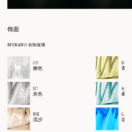
饰面
MURANO 吹制玻璃
CC
DK
糖色
青榄
IC
AK
灰色
藏青
EK
LQ
流沙
近蓝