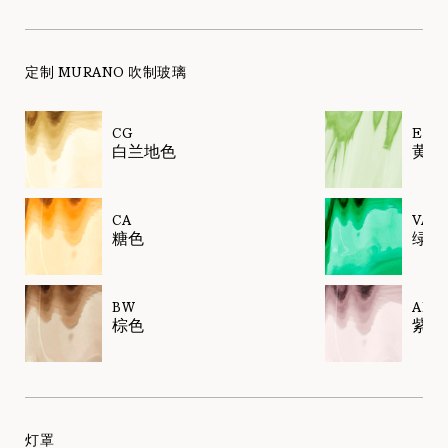
定制 MURANO 吹制玻璃
CG
EL
白兰地色
黄绿
CA
VA
糖色
绿色
BW
AM
棕色
紫水
灯罩